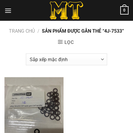
Chuyển
0
đến
nội
dung
TRANG CHỦ
/
SẢN PHẨM ĐƯỢC GẮN THẺ “4J-7533”
LỌC