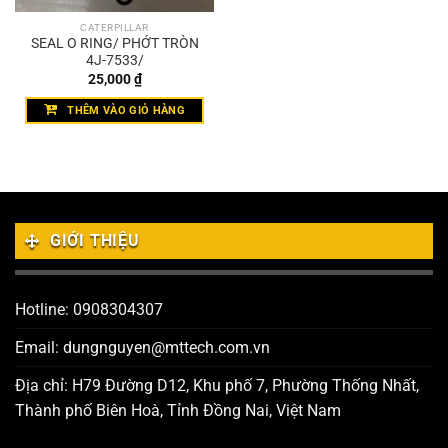
CATERPILLAR
SEAL O RING/ PHỚT TRÒN
4J-7533/
25,000
₫
THÊM VÀO GIỎ HÀNG
GIỚI THIỆU
Hotline: 0908304307
Email: dungnguyen@mttech.com.vn
Địa chỉ: H79 Đường D12, Khu phố 7, Phường Thống Nhất,
Thành phố Biên Hoà, Tỉnh Đồng Nai, Việt Nam