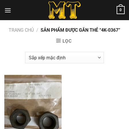
Chuyển
0
đến
nội
dung
TRANG CHỦ
/
SẢN PHẨM ĐƯỢC GẮN THẺ “4K-0367”
LỌC