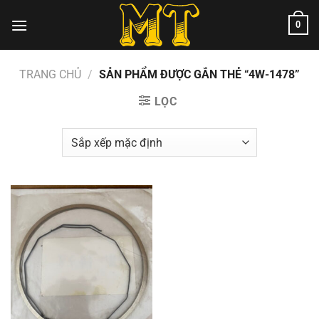
Chuyển
0
đến
nội
dung
TRANG CHỦ
/
SẢN PHẨM ĐƯỢC GẮN THẺ “4W-1478”
LỌC