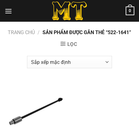
Chuyển
0
đến
nội
dung
TRANG CHỦ
/
SẢN PHẨM ĐƯỢC GẮN THẺ “522-1641”
LỌC