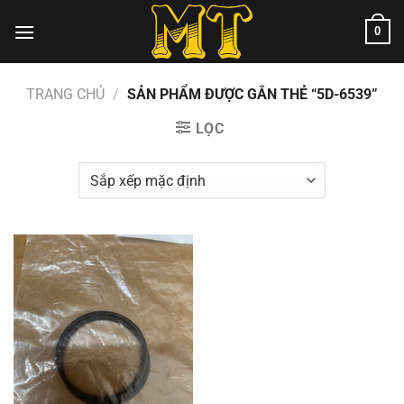
Chuyển
0
đến
nội
dung
TRANG CHỦ
/
SẢN PHẨM ĐƯỢC GẮN THẺ “5D-6539”
LỌC