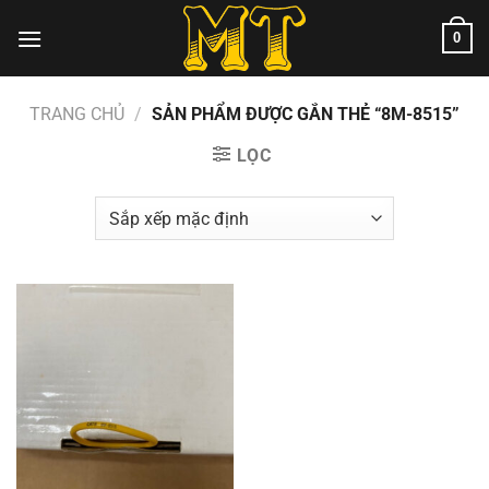
Chuyển
0
đến
nội
dung
TRANG CHỦ
/
SẢN PHẨM ĐƯỢC GẮN THẺ “8M-8515”
LỌC