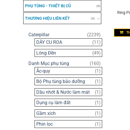
PHỤ TÙNG - THIẾT BỊ CŨ
(0)
Ring P
THƯƠNG HIỆU LIÊN KẾT
(3)
T
2239
Caterpillar
2239
sản
11
DÂY CU ROA
11
phẩm
sản
49
Lông Đền
49
phẩm
sản
160
Danh Mục phụ tùng
160
phẩm
sản
1
Ắc-quy
1
phẩm
sản
1
Bộ Phụ tùng bảo dưỡng
1
phẩm
sản
1
Dầu nhớt & Nước làm mát
1
phẩm
sản
1
Dụng cụ làm đất
1
phẩm
sản
1
Gầm xích
1
phẩm
sản
1
Phin lọc
1
phẩm