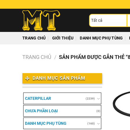
Chuyển
đến
T
nội
ki
dung
TRANG CHỦ
GIỚI THIỆU
DANH MỤC PHỤ TÙNG
TRANG CHỦ
/
SẢN PHẨM ĐƯỢC GẮN THẺ “8
DANH MỤC SẢN PHẨM
CATERPILLAR
(2239)
CHƯA PHẦN LOẠI
(0)
DANH MỤC PHỤ TÙNG
(160)