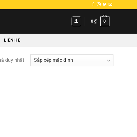
0
0
₫
LIÊN HỆ
quả duy nhất