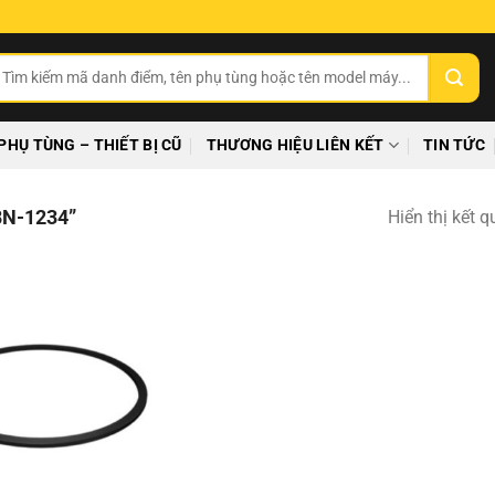
ìm
ếm:
PHỤ TÙNG – THIẾT BỊ CŨ
THƯƠNG HIỆU LIÊN KẾT
TIN TỨC
N-1234”
Hiển thị kết 