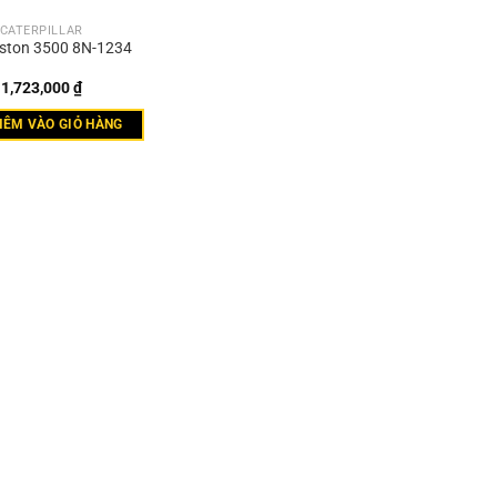
CATERPILLAR
iston 3500 8N-1234
1,723,000
₫
HÊM VÀO GIỎ HÀNG