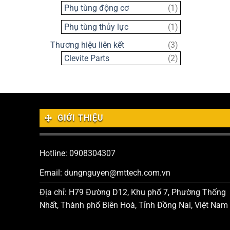
sản
1
Phụ tùng động cơ
1
phẩm
sản
1
Phụ tùng thủy lực
1
phẩm
sản
3
Thương hiệu liên kết
3
phẩm
sản
2
Clevite Parts
2
phẩm
sản
phẩm
GIỚI THIỆU
Hotline: 0908304307
Email: dungnguyen@mttech.com.vn
Địa chỉ: H79 Đường D12, Khu phố 7, Phường Thống
Nhất, Thành phố Biên Hoà, Tỉnh Đồng Nai, Việt Nam