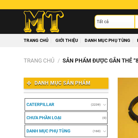
Chuyển
đến
T
nội
ki
dung
TRANG CHỦ
GIỚI THIỆU
DANH MỤC PHỤ TÙNG
TRANG CHỦ
/
SẢN PHẨM ĐƯỢC GẮN THẺ “8
DANH MỤC SẢN PHẨM
CATERPILLAR
(2239)
CHƯA PHẦN LOẠI
(0)
DANH MỤC PHỤ TÙNG
(160)