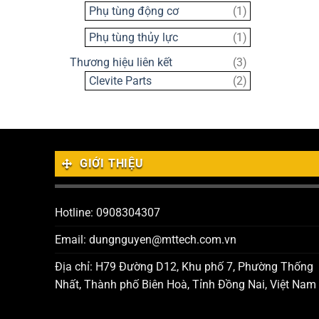
sản
1
Phụ tùng động cơ
1
phẩm
sản
1
Phụ tùng thủy lực
1
phẩm
sản
3
Thương hiệu liên kết
3
phẩm
sản
2
Clevite Parts
2
phẩm
sản
phẩm
GIỚI THIỆU
Hotline: 0908304307
Email: dungnguyen@mttech.com.vn
Địa chỉ: H79 Đường D12, Khu phố 7, Phường Thống
Nhất, Thành phố Biên Hoà, Tỉnh Đồng Nai, Việt Nam