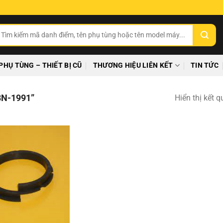
ìm
ếm:
PHỤ TÙNG – THIẾT BỊ CŨ
THƯƠNG HIỆU LIÊN KẾT
TIN TỨC
N-1991”
Hiển thị kết 