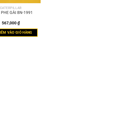
CATERPILLAR
 PHE GÀI 8N-1991
567,000
₫
HÊM VÀO GIỎ HÀNG