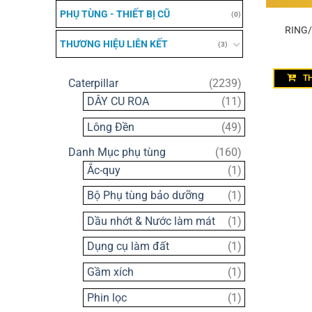
PHỤ TÙNG - THIẾT BỊ CŨ
(0)
RING/
THƯƠNG HIỆU LIÊN KẾT
(3)
T
2239
Caterpillar
2239
sản
11
DÂY CU ROA
11
phẩm
sản
49
Lông Đền
49
phẩm
sản
160
Danh Mục phụ tùng
160
phẩm
sản
1
Ắc-quy
1
phẩm
sản
1
Bộ Phụ tùng bảo dưỡng
1
phẩm
sản
1
Dầu nhớt & Nước làm mát
1
phẩm
sản
1
Dụng cụ làm đất
1
phẩm
sản
1
Gầm xích
1
phẩm
sản
1
Phin lọc
1
phẩm