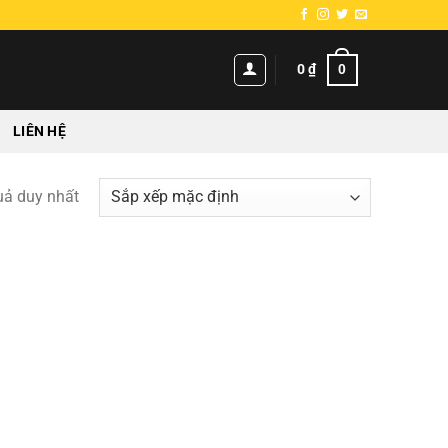
0
0
₫
LIÊN HỆ
quả duy nhất