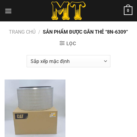
Chuyển
0
đến
nội
dung
TRANG CHỦ
/
SẢN PHẨM ĐƯỢC GẮN THẺ “8N-6309”
LỌC