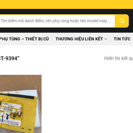
ìm
ếm:
PHỤ TÙNG – THIẾT BỊ CŨ
THƯƠNG HIỆU LIÊN KẾT
TIN TỨC
T-9394”
Hiển thị kết 