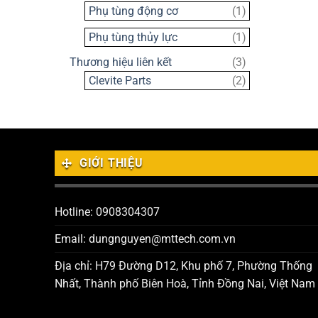
sản
1
Phụ tùng động cơ
1
phẩm
sản
1
Phụ tùng thủy lực
1
phẩm
sản
3
Thương hiệu liên kết
3
phẩm
sản
2
Clevite Parts
2
phẩm
sản
phẩm
GIỚI THIỆU
Hotline: 0908304307
Email: dungnguyen@mttech.com.vn
Địa chỉ: H79 Đường D12, Khu phố 7, Phường Thống
Nhất, Thành phố Biên Hoà, Tỉnh Đồng Nai, Việt Nam