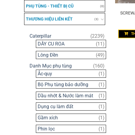
PHỤ TÙNG - THIẾT BỊ CŨ
(0)
SCREW/
THƯƠNG HIỆU LIÊN KẾT
(3)
T
2239
Caterpillar
2239
sản
11
DÂY CU ROA
11
phẩm
sản
49
Lông Đền
49
phẩm
sản
160
Danh Mục phụ tùng
160
phẩm
sản
1
Ắc-quy
1
phẩm
sản
1
Bộ Phụ tùng bảo dưỡng
1
phẩm
sản
1
Dầu nhớt & Nước làm mát
1
phẩm
sản
1
Dụng cụ làm đất
1
phẩm
sản
1
Gầm xích
1
phẩm
sản
1
Phin lọc
1
phẩm