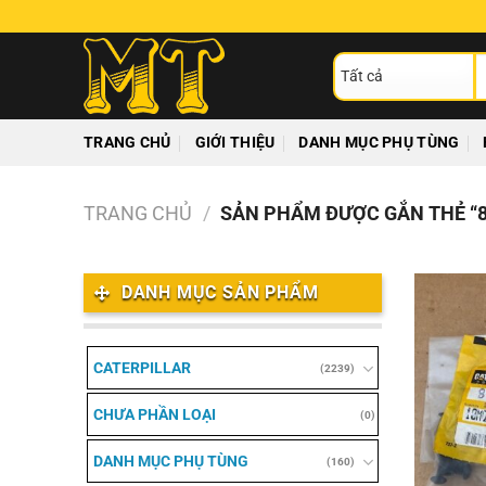
Chuyển
đến
T
nội
ki
dung
TRANG CHỦ
GIỚI THIỆU
DANH MỤC PHỤ TÙNG
TRANG CHỦ
/
SẢN PHẨM ĐƯỢC GẮN THẺ “8
DANH MỤC SẢN PHẨM
CATERPILLAR
(2239)
CHƯA PHẦN LOẠI
(0)
DANH MỤC PHỤ TÙNG
(160)