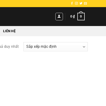
0
0
₫
LIÊN HỆ
quả duy nhất