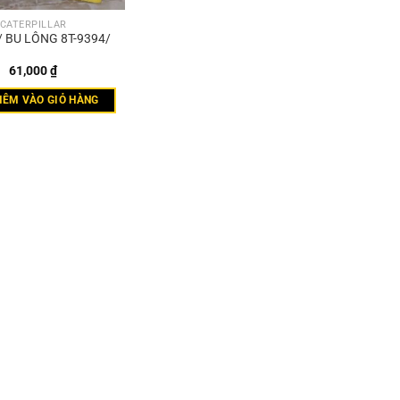
CATERPILLAR
 BU LÔNG 8T-9394/
61,000
₫
HÊM VÀO GIỎ HÀNG