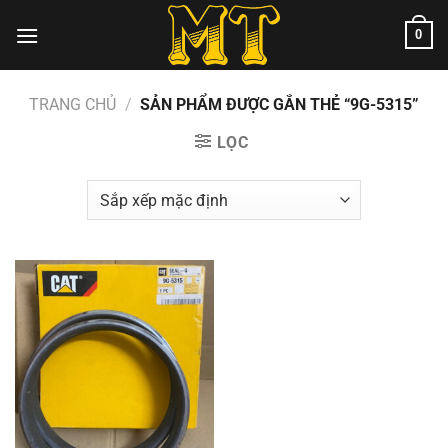
Chuyển
0
đến
nội
dung
TRANG CHỦ
/
SẢN PHẨM ĐƯỢC GẮN THẺ “9G-5315”
LỌC