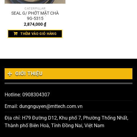
CATERPILLAR
SEAL G/ PHỚT MẶT CHÀ
9G-5315
2,874,000
₫
THÊM VÀO GIỎ HÀNG
GIỚI THIỆU
Hotline: 0908304307
Email: dungnguyen@mttech.com.vn
Địa chỉ: H79 Đường D12, Khu phố 7, Phường Thống Nhất,
Thành phố Biên Hoà, Tỉnh Đồng Nai, Việt Nam