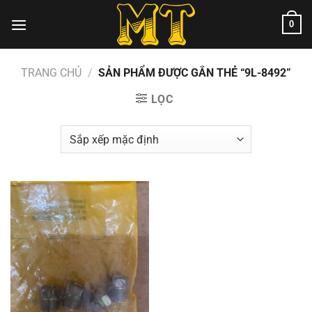
Chuyển
0
đến
nội
dung
TRANG CHỦ
/
SẢN PHẨM ĐƯỢC GẮN THẺ “9L-8492”
LỌC