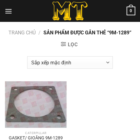
Chuyển
0
đến
nội
dung
TRANG CHỦ
/
SẢN PHẨM ĐƯỢC GẮN THẺ “9M-1289”
LỌC
CATERPILLAR
GASKET/ GIOĂNG 9M-1289