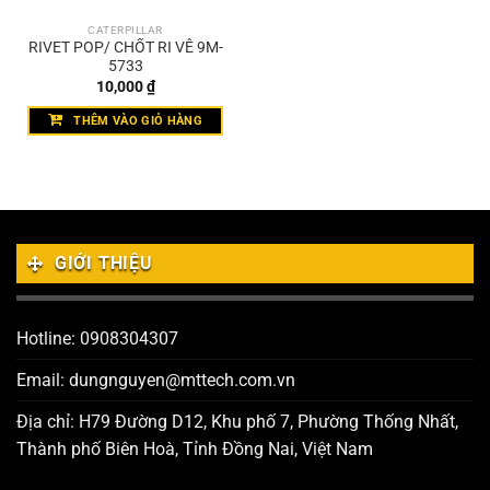
CATERPILLAR
RIVET POP/ CHỐT RI VÊ 9M-
5733
10,000
₫
THÊM VÀO GIỎ HÀNG
GIỚI THIỆU
Hotline: 0908304307
Email: dungnguyen@mttech.com.vn
Địa chỉ: H79 Đường D12, Khu phố 7, Phường Thống Nhất,
Thành phố Biên Hoà, Tỉnh Đồng Nai, Việt Nam