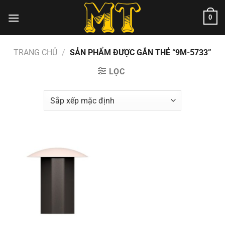
Chuyển
0
đến
nội
dung
TRANG CHỦ
/
SẢN PHẨM ĐƯỢC GẮN THẺ “9M-5733”
LỌC