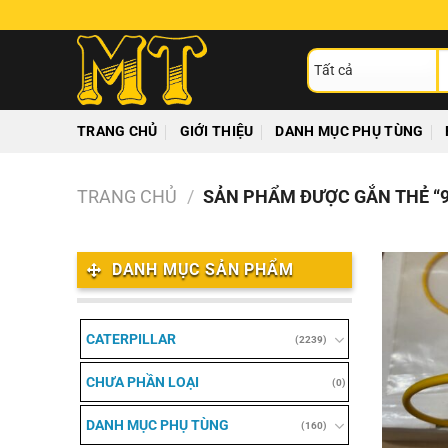
Chuyển
đến
T
nội
ki
dung
TRANG CHỦ
GIỚI THIỆU
DANH MỤC PHỤ TÙNG
TRANG CHỦ
/
SẢN PHẨM ĐƯỢC GẮN THẺ “9
DANH MỤC SẢN PHẨM
CATERPILLAR
(2239)
CHƯA PHẦN LOẠI
(0)
DANH MỤC PHỤ TÙNG
(160)