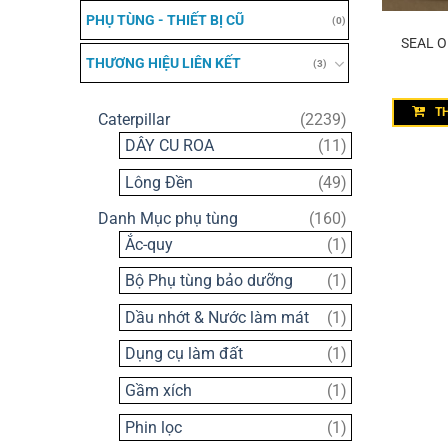
PHỤ TÙNG - THIẾT BỊ CŨ
(0)
SEAL O
THƯƠNG HIỆU LIÊN KẾT
(3)
T
2239
Caterpillar
2239
sản
11
DÂY CU ROA
11
phẩm
sản
49
Lông Đền
49
phẩm
sản
160
Danh Mục phụ tùng
160
phẩm
sản
1
Ắc-quy
1
phẩm
sản
1
Bộ Phụ tùng bảo dưỡng
1
phẩm
sản
1
Dầu nhớt & Nước làm mát
1
phẩm
sản
1
Dụng cụ làm đất
1
phẩm
sản
1
Gầm xích
1
phẩm
sản
1
Phin lọc
1
phẩm