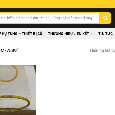
ìm
ếm:
PHỤ TÙNG – THIẾT BỊ CŨ
THƯƠNG HIỆU LIÊN KẾT
TIN TỨC
M-7539”
Hiển thị kết 