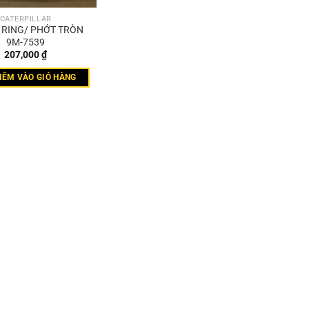
CATERPILLAR
 RING/ PHỚT TRÒN
9M-7539
207,000
₫
HÊM VÀO GIỎ HÀNG