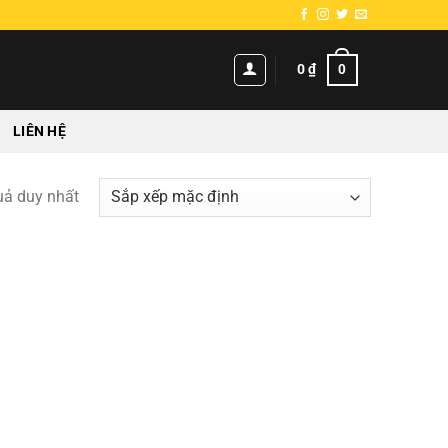
0
0
₫
LIÊN HỆ
quả duy nhất