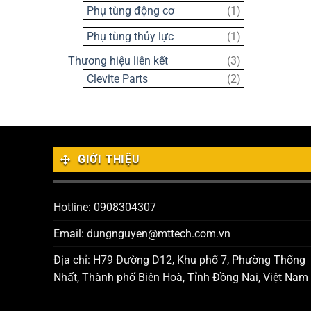
sản
1
Phụ tùng động cơ
1
phẩm
sản
1
Phụ tùng thủy lực
1
phẩm
sản
3
Thương hiệu liên kết
3
phẩm
sản
2
Clevite Parts
2
phẩm
sản
phẩm
GIỚI THIỆU
Hotline: 0908304307
Email: dungnguyen@mttech.com.vn
Địa chỉ: H79 Đường D12, Khu phố 7, Phường Thống
Nhất, Thành phố Biên Hoà, Tỉnh Đồng Nai, Việt Nam