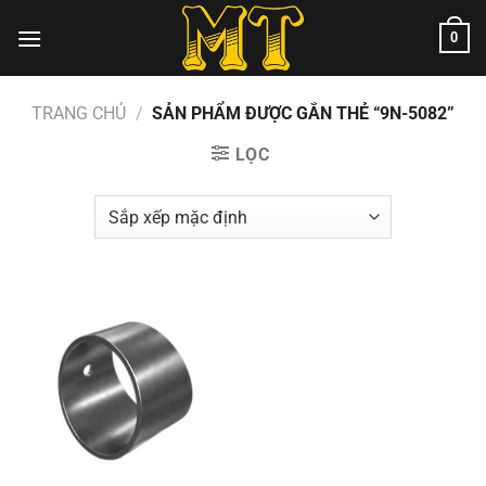
Chuyển
0
đến
nội
dung
TRANG CHỦ
/
SẢN PHẨM ĐƯỢC GẮN THẺ “9N-5082”
LỌC