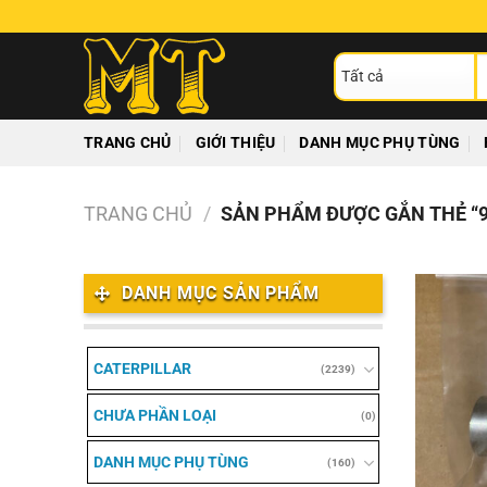
Chuyển
đến
T
nội
ki
dung
TRANG CHỦ
GIỚI THIỆU
DANH MỤC PHỤ TÙNG
TRANG CHỦ
/
SẢN PHẨM ĐƯỢC GẮN THẺ “9
DANH MỤC SẢN PHẨM
CATERPILLAR
(2239)
CHƯA PHẦN LOẠI
(0)
DANH MỤC PHỤ TÙNG
(160)