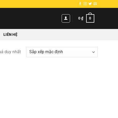
0
0
₫
LIÊN HỆ
quả duy nhất