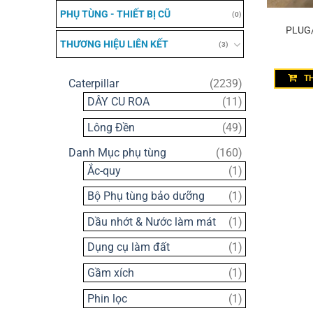
PHỤ TÙNG - THIẾT BỊ CŨ
(0)
PLUG/
THƯƠNG HIỆU LIÊN KẾT
(3)
T
2239
Caterpillar
2239
sản
11
DÂY CU ROA
11
phẩm
sản
49
Lông Đền
49
phẩm
sản
160
Danh Mục phụ tùng
160
phẩm
sản
1
Ắc-quy
1
phẩm
sản
1
Bộ Phụ tùng bảo dưỡng
1
phẩm
sản
1
Dầu nhớt & Nước làm mát
1
phẩm
sản
1
Dụng cụ làm đất
1
phẩm
sản
1
Gầm xích
1
phẩm
sản
1
Phin lọc
1
phẩm