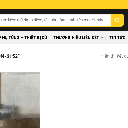
ìm
ếm:
PHỤ TÙNG – THIẾT BỊ CŨ
THƯƠNG HIỆU LIÊN KẾT
TIN TỨC
N-6152”
Hiển thị kết 