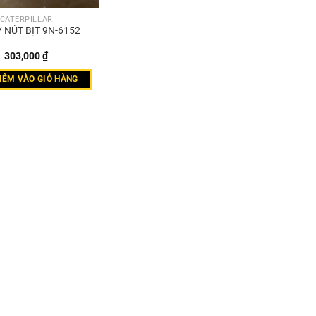
CATERPILLAR
 NÚT BỊT 9N-6152
303,000
₫
HÊM VÀO GIỎ HÀNG