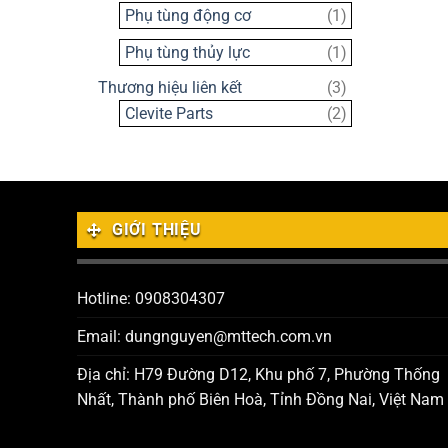
sản
1
Phụ tùng động cơ
1
phẩm
sản
1
Phụ tùng thủy lực
1
phẩm
sản
3
Thương hiệu liên kết
3
phẩm
sản
2
Clevite Parts
2
phẩm
sản
phẩm
GIỚI THIỆU
Hotline: 0908304307
Email: dungnguyen@mttech.com.vn
Địa chỉ: H79 Đường D12, Khu phố 7, Phường Thống
Nhất, Thành phố Biên Hoà, Tỉnh Đồng Nai, Việt Nam