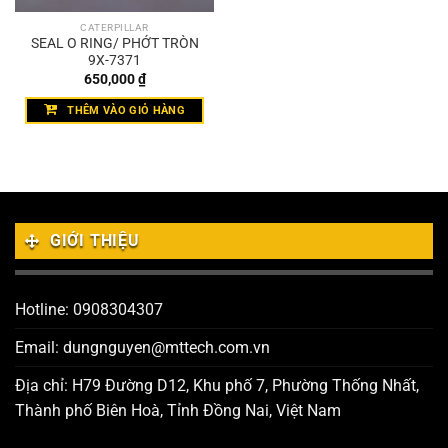
CATERPILLAR
SEAL O RING/ PHỚT TRÒN
9X-7371
650,000
₫
THÊM VÀO GIỎ HÀNG
GIỚI THIỆU
Hotline: 0908304307
Email: dungnguyen@mttech.com.vn
Địa chỉ: H79 Đường D12, Khu phố 7, Phường Thống Nhất,
Thành phố Biên Hoà, Tỉnh Đồng Nai, Việt Nam