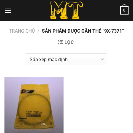
Chuyển
0
đến
nội
dung
TRANG CHỦ
/
SẢN PHẨM ĐƯỢC GẮN THẺ “9X-7371”
LỌC