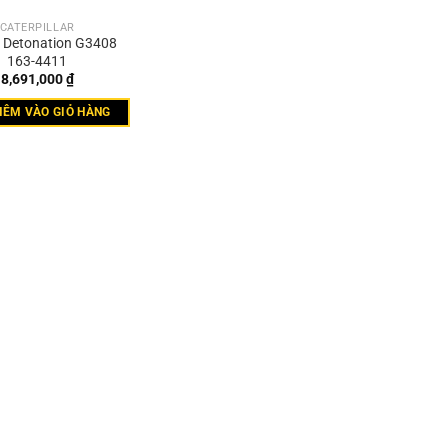
CATERPILLAR
 Detonation G3408
163-4411
8,691,000
₫
HÊM VÀO GIỎ HÀNG