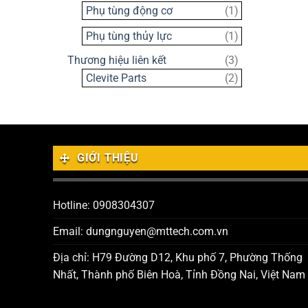
sản
1
Phụ tùng động cơ
1
phẩm
sản
1
Phụ tùng thủy lực
1
phẩm
sản
3
Thương hiệu liên kết
3
phẩm
sản
2
Clevite Parts
2
phẩm
sản
phẩm
GIỚI THIỆU
Hotline: 0908304307
Email: dungnguyen@mttech.com.vn
Địa chỉ: H79 Đường D12, Khu phố 7, Phường Thống
Nhất, Thành phố Biên Hoà, Tỉnh Đồng Nai, Việt Nam