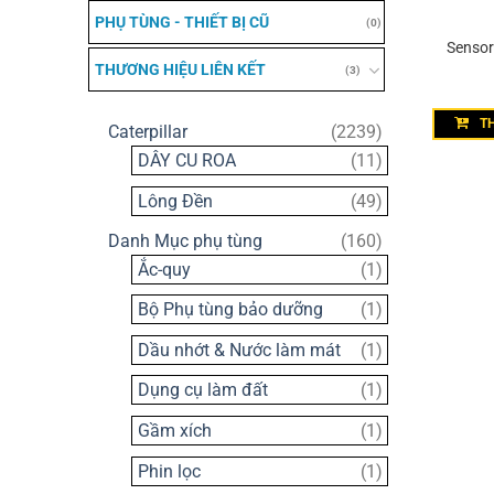
PHỤ TÙNG - THIẾT BỊ CŨ
(0)
Sensor
THƯƠNG HIỆU LIÊN KẾT
(3)
T
2239
Caterpillar
2239
sản
11
DÂY CU ROA
11
phẩm
sản
49
Lông Đền
49
phẩm
sản
160
Danh Mục phụ tùng
160
phẩm
sản
1
Ắc-quy
1
phẩm
sản
1
Bộ Phụ tùng bảo dưỡng
1
phẩm
sản
1
Dầu nhớt & Nước làm mát
1
phẩm
sản
1
Dụng cụ làm đất
1
phẩm
sản
1
Gầm xích
1
phẩm
sản
1
Phin lọc
1
phẩm