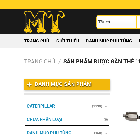
Chuyển
đến
T
nội
ki
dung
TRANG CHỦ
GIỚI THIỆU
DANH MỤC PHỤ TÙNG
TRANG CHỦ
/
SẢN PHẨM ĐƯỢC GẮN THẺ “1
DANH MỤC SẢN PHẨM
CATERPILLAR
(2239)
CHƯA PHẦN LOẠI
(0)
DANH MỤC PHỤ TÙNG
(160)