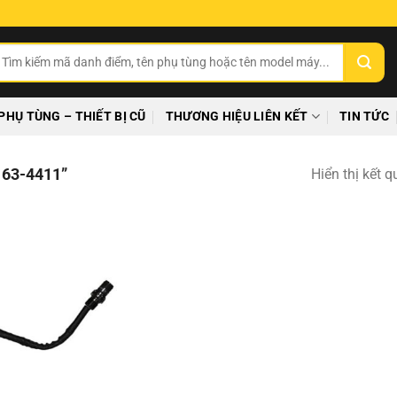
ìm
ếm:
PHỤ TÙNG – THIẾT BỊ CŨ
THƯƠNG HIỆU LIÊN KẾT
TIN TỨC
63-4411”
Hiển thị kết 