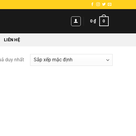
0
0
₫
LIÊN HỆ
quả duy nhất