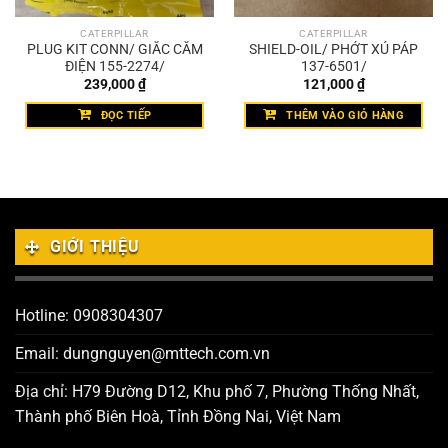
CATERPILLAR
CATERPILLAR
PLUG KIT CONN/ GIẮC CẮM
SHIELD-OIL/ PHỚT XÚ PÁP
ĐIỆN 155-2274/
137-6501/
239,000
₫
121,000
₫
ĐỌC TIẾP
THÊM VÀO GIỎ HÀNG
GIỚI THIỆU
Hotline: 0908304307
Email: dungnguyen@mttech.com.vn
Địa chỉ: H79 Đường D12, Khu phố 7, Phường Thống Nhất,
Thành phố Biên Hoà, Tỉnh Đồng Nai, Việt Nam