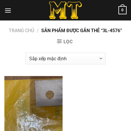
Chuyển
0
đến
nội
dung
TRANG CHỦ
/
SẢN PHẨM ĐƯỢC GẮN THẺ “3L-4576”
LỌC