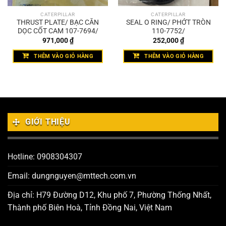
CATERPILLAR
CATERPILLAR
THRUST PLATE/ BẠC CĂN
SEAL O RING/ PHỚT TRÒN
DỌC CỐT CAM 107-7694/
110-7752/
971,000
₫
252,000
₫
THÊM VÀO GIỎ HÀNG
THÊM VÀO GIỎ HÀNG
GIỚI THIỆU
Hotline: 0908304307
Email: dungnguyen@mttech.com.vn
Địa chỉ: H79 Đường D12, Khu phố 7, Phường Thống Nhất,
Thành phố Biên Hoà, Tỉnh Đồng Nai, Việt Nam