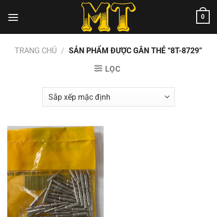
Chuyển
0
đến
nội
dung
TRANG CHỦ
/
SẢN PHẨM ĐƯỢC GẮN THẺ “8T-8729”
LỌC