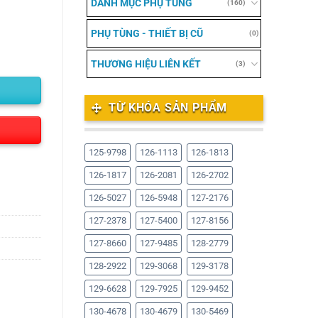
DANH MỤC PHỤ TÙNG
(160)
PHỤ TÙNG - THIẾT BỊ CŨ
(0)
THƯƠNG HIỆU LIÊN KẾT
(3)
TỪ KHÓA SẢN PHẨM
125-9798
126-1113
126-1813
126-1817
126-2081
126-2702
126-5027
126-5948
127-2176
127-2378
127-5400
127-8156
127-8660
127-9485
128-2779
128-2922
129-3068
129-3178
129-6628
129-7925
129-9452
130-4678
130-4679
130-5469