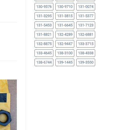
130-9376
130-9710
131-0074
131-3295
131-3815
131-5377
131-5453
131-6645
131-7123
131-8821
132-4289
132-6881
132-8875
132-9447
133-3715
133-4645
138-3100
138-4338
138-6744
139-1445
139-3550