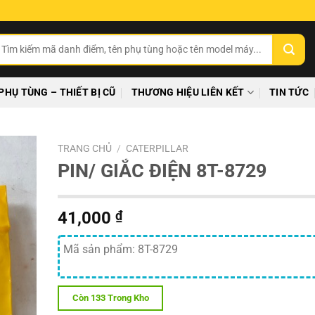
ìm
ếm:
PHỤ TÙNG – THIẾT BỊ CŨ
THƯƠNG HIỆU LIÊN KẾT
TIN TỨC
TRANG CHỦ
/
CATERPILLAR
PIN/ GIẮC ĐIỆN 8T-8729
41,000
₫
Mã sản phẩm: 8T-8729
Còn 133 Trong Kho