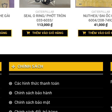
CATERPILLAR
CATERPILLAR
HE GÀI
SEAL O RING/ PHỚT TRÒN
NUT-HEX/ ĐAI ỐC 
033-6033/
6004/208-749
113,000
₫
41,000
₫
HÀNG
THÊM VÀO GIỎ HÀNG
THÊM VÀO GIỎ 
CHÍNH SÁCH
Các hình thức thanh toán
Chính sách bảo hành
Chính sách bảo mật
Chính sách đổi, trả hàng