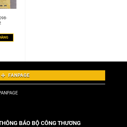
098-
2
HÀNG
FANPAGE
PANPAGE
THÔNG BÁO BỘ CÔNG THƯƠNG