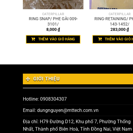
CATERPILLAR
CATERPILLAR
I 061-
RING SNAP/ PHE GÀI 009-
RING-RETAINING/ P
3101/
143-1452/
8,000
₫
283,000
₫
HÀNG
THÊM VÀO GIỎ HÀNG
THÊM VÀO GIỎ 
GIỚI THIỆU
Hotline: 0908304307
Email: dungnguyen@mttech.com.vn
Địa chỉ: H79 Đường D12, Khu phố 7, Phường Thống
Nhất, Thành phố Biên Hoà, Tỉnh Đồng Nai, Việt Nam