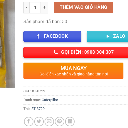
Số lượng
THÊM VÀO GIỎ HÀNG
Sản phẩm đã bán: 50
FACEBOOK
ZALO
GỌI ĐIỆN: 0908 304 307
MUA NGAY
Gọi điện xác nhận và giao hàng tận nơi
SKU:
8T-8729
Danh mục:
Caterpillar
Thẻ:
8T-8729