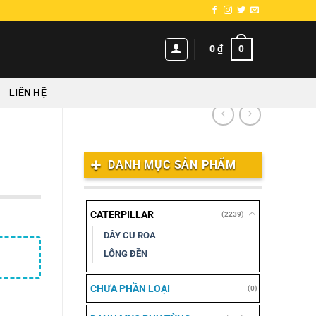
0
0
₫
LIÊN HỆ
DANH MỤC SẢN PHẨM
CATERPILLAR
(2239)
DÂY CU ROA
LÔNG ĐỀN
CHƯA PHẦN LOẠI
(0)