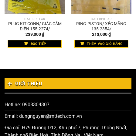
CATERPILLAR
CATERPILLAR
PLUG KIT CONN/ GIẮC CẮM
RING-PISTON/ XÉC MĂNG
ĐIỆN 155-2274/
135-2354/
239,000
₫
213,000
₫
ĐỌC TIẾP
THÊM VÀO GIỎ HÀNG
GIỚI THIỆU
Hotline: 0908304307
Email: dungnguyen@mttech.com.vn
Địa chỉ: H79 Đường D12, Khu phố 7, Phường Thống Nhất,
Thành phố Biên Hoà, Tỉnh Đồng Nai, Việt Nam