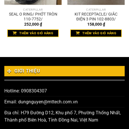
CATERPILLAR
CATERPILLAR
SEAL O RING/ PHỚT TRÒN
KIT RECEPTACLE/ GIẮC
110-7752/
ĐIỆN 3 PIN 102-8803/
252,000
₫
158,000
₫
THÊM VÀO GIỎ HÀNG
THÊM VÀO GIỎ HÀNG
GIỚI THIỆU
Hotline: 0908304307
Email: dungnguyen@mttech.com.vn
Địa chỉ: H79 Đường D12, Khu phố 7, Phường Thống Nhất,
Thành phố Biên Hoà, Tỉnh Đồng Nai, Việt Nam