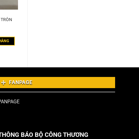
T TRÒN
HÀNG
FANPAGE
PANPAGE
THÔNG BÁO BỘ CÔNG THƯƠNG