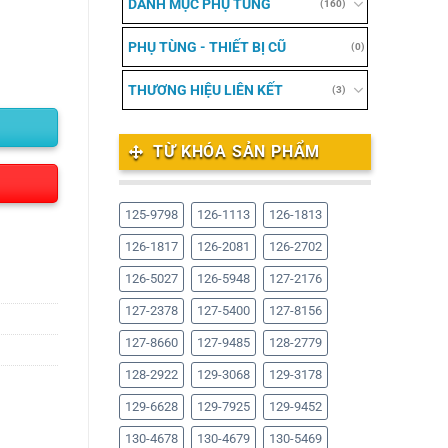
DANH MỤC PHỤ TÙNG
(160)
PHỤ TÙNG - THIẾT BỊ CŨ
(0)
THƯƠNG HIỆU LIÊN KẾT
(3)
TỪ KHÓA SẢN PHẨM
125-9798
126-1113
126-1813
126-1817
126-2081
126-2702
126-5027
126-5948
127-2176
127-2378
127-5400
127-8156
127-8660
127-9485
128-2779
128-2922
129-3068
129-3178
129-6628
129-7925
129-9452
130-4678
130-4679
130-5469