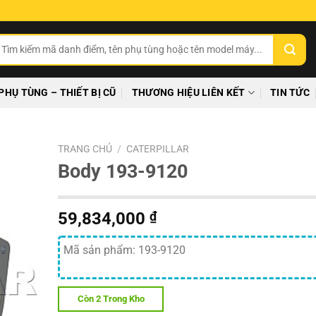
ìm
ếm:
PHỤ TÙNG – THIẾT BỊ CŨ
THƯƠNG HIỆU LIÊN KẾT
TIN TỨC
TRANG CHỦ
/
CATERPILLAR
Body 193-9120
59,834,000
₫
Mã sản phẩm: 193-9120
Còn 2 Trong Kho