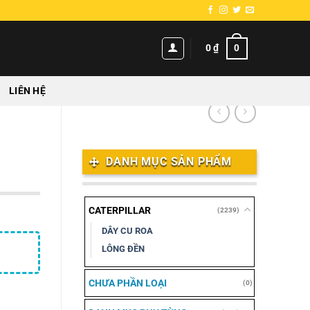
0
0
₫
LIÊN HỆ
DANH MỤC SẢN PHẨM
CATERPILLAR
(2239)
DÂY CU ROA
LÔNG ĐỀN
CHƯA PHẦN LOẠI
(0)