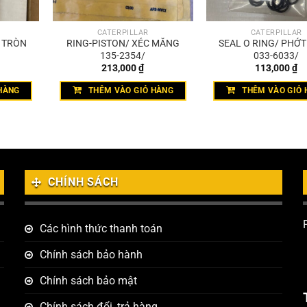
CATERPILLAR
CATERPILLAR
T TRÒN
RING-PISTON/ XÉC MĂNG
SEAL O RING/ PHỚ
135-2354/
033-6033/
213,000
₫
113,000
₫
HÀNG
THÊM VÀO GIỎ HÀNG
THÊM VÀO GIỎ 
CHÍNH SÁCH
Các hình thức thanh toán
Chính sách bảo hành
Chính sách bảo mật
Chính sách đổi, trả hàng