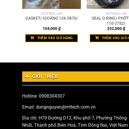
CATERPILLAR
CATERPILLAR
T TRÒN
GASKET/ GIOĂNG 126-5870/
SEAL O RING/ PHỚ
& 6V-
110-7752/
104,000
₫
252,000
₫
HÀNG
THÊM VÀO GIỎ HÀNG
THÊM VÀO GIỎ 
GIỚI THIỆU
Hotline: 0908304307
Email: dungnguyen@mttech.com.vn
Địa chỉ: H79 Đường D12, Khu phố 7, Phường Thống
Nhất, Thành phố Biên Hoà, Tỉnh Đồng Nai, Việt Nam