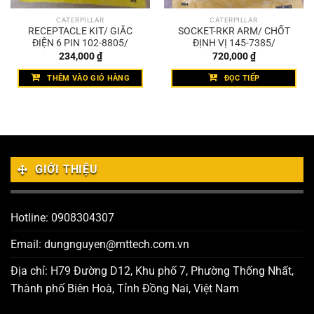
CATERPILLAR
CATERPILLAR
RECEPTACLE KIT/ GIẮC
SOCKET-RKR ARM/ CHỐT
ĐIỆN 6 PIN 102-8805/
ĐỊNH VỊ 145-7385/
234,000
₫
720,000
₫
THÊM VÀO GIỎ HÀNG
ĐỌC TIẾP
GIỚI THIỆU
Hotline: 0908304307
Email: dungnguyen@mttech.com.vn
Địa chỉ: H79 Đường D12, Khu phố 7, Phường Thống Nhất,
Thành phố Biên Hoà, Tỉnh Đồng Nai, Việt Nam