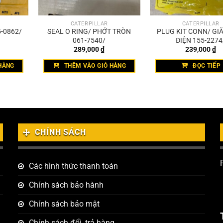
CATERPILLAR
CATERPILLAR
5-0862/
SEAL O RING/ PHỚT TRÒN
PLUG KIT CONN/ GI
061-7540/
ĐIỆN 155-2274
289,000
₫
239,000
₫
HÀNG
THÊM VÀO GIỎ HÀNG
ĐỌC TIẾP
CHÍNH SÁCH
Các hình thức thanh toán
Chính sách bảo hành
Chính sách bảo mật
Chính sách đổi, trả hàng