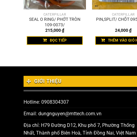
CATERPILLAR
CATERPILLAR
ÍT 127-
SEAL O RING/ PHỚT TRÒN
PIN,SPLIT/ CHỐT 09
109-0073/
215,000
₫
24,000
₫
HÀNG
ĐỌC TIẾP
THÊM VÀO GIỎ 
GIỚI THIỆU
Hotline: 0908304307
Email: dungnguyen@mttech.com.vn
Địa chỉ: H79 Đường D12, Khu phố 7, Phường Thống
Nhất, Thành phố Biên Hoà, Tỉnh Đồng Nai, Việt Nam