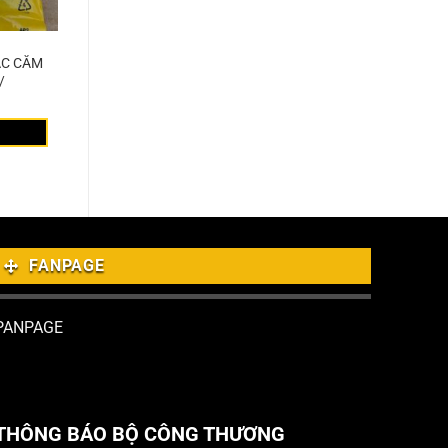
ẮC CẮM
/
FANPAGE
PANPAGE
THÔNG BÁO BỘ CÔNG THƯƠNG