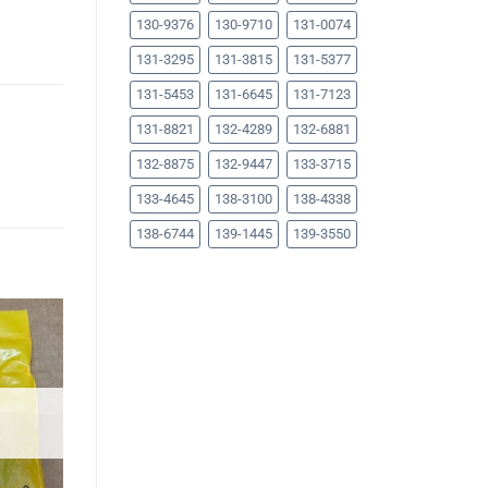
130-9376
130-9710
131-0074
131-3295
131-3815
131-5377
131-5453
131-6645
131-7123
131-8821
132-4289
132-6881
132-8875
132-9447
133-3715
133-4645
138-3100
138-4338
138-6744
139-1445
139-3550