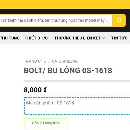
ìm
ếm:
PHỤ TÙNG – THIẾT BỊ CŨ
THƯƠNG HIỆU LIÊN KẾT
TIN TỨC
TRANG CHỦ
/
CATERPILLAR
BOLT/ BU LÔNG 0S-1618
8,000
₫
Mã sản phẩm: 0S-1618
Còn 2 Trong Kho