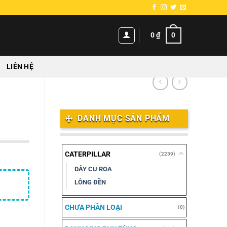
0
0
₫
LIÊN HỆ
DANH MỤC SẢN PHẨM
CATERPILLAR
(2239)
DÂY CU ROA
LÔNG ĐỀN
CHƯA PHẦN LOẠI
(0)