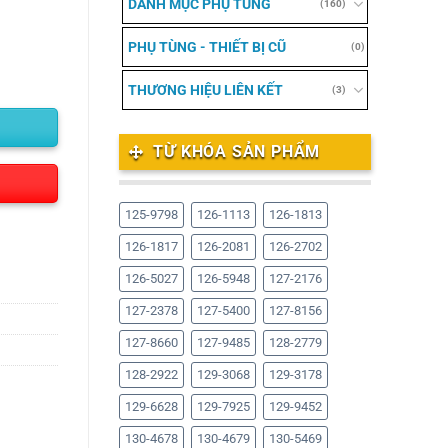
DANH MỤC PHỤ TÙNG
(160)
PHỤ TÙNG - THIẾT BỊ CŨ
(0)
THƯƠNG HIỆU LIÊN KẾT
(3)
TỪ KHÓA SẢN PHẨM
125-9798
126-1113
126-1813
126-1817
126-2081
126-2702
126-5027
126-5948
127-2176
127-2378
127-5400
127-8156
127-8660
127-9485
128-2779
128-2922
129-3068
129-3178
129-6628
129-7925
129-9452
130-4678
130-4679
130-5469