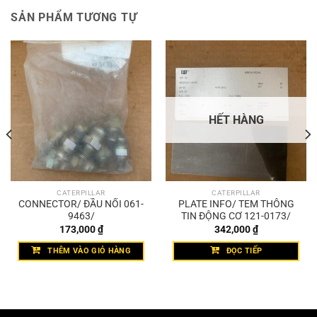
SẢN PHẨM TƯƠNG TỰ
HẾT HÀNG
CATERPILLAR
CATERPILLAR
CONNECTOR/ ĐẦU NỐI 061-
PLATE INFO/ TEM THÔNG
9463/
TIN ĐỘNG CƠ 121-0173/
173,000
₫
342,000
₫
THÊM VÀO GIỎ HÀNG
ĐỌC TIẾP