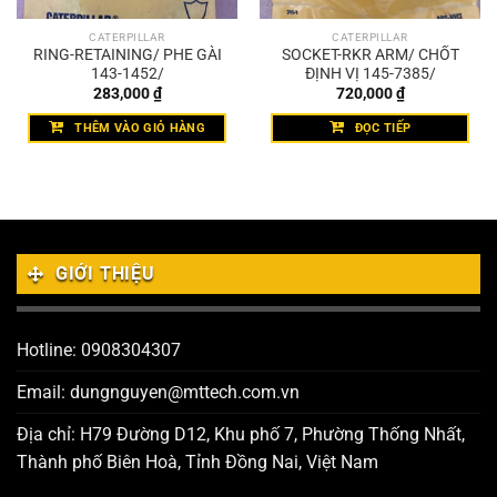
CATERPILLAR
CATERPILLAR
RING-RETAINING/ PHE GÀI
SOCKET-RKR ARM/ CHỐT
143-1452/
ĐỊNH VỊ 145-7385/
283,000
₫
720,000
₫
THÊM VÀO GIỎ HÀNG
ĐỌC TIẾP
GIỚI THIỆU
Hotline: 0908304307
Email: dungnguyen@mttech.com.vn
Địa chỉ: H79 Đường D12, Khu phố 7, Phường Thống Nhất,
Thành phố Biên Hoà, Tỉnh Đồng Nai, Việt Nam