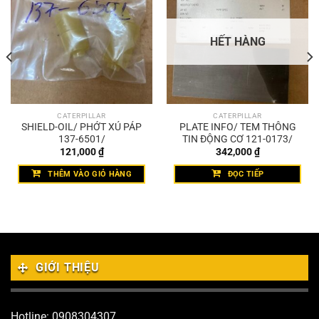
HẾT HÀNG
CATERPILLAR
CATERPILLAR
SHIELD-OIL/ PHỚT XÚ PÁP
PLATE INFO/ TEM THÔNG
137-6501/
TIN ĐỘNG CƠ 121-0173/
121,000
₫
342,000
₫
THÊM VÀO GIỎ HÀNG
ĐỌC TIẾP
GIỚI THIỆU
Hotline: 0908304307