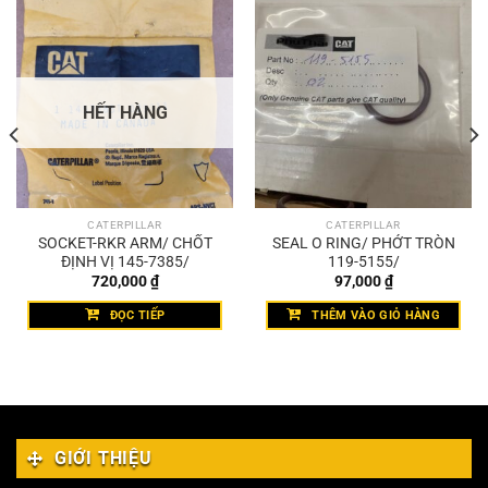
HẾT HÀNG
CATERPILLAR
CATERPILLAR
SOCKET-RKR ARM/ CHỐT
SEAL O RING/ PHỚT TRÒN
ĐỊNH VỊ 145-7385/
119-5155/
720,000
₫
97,000
₫
ĐỌC TIẾP
THÊM VÀO GIỎ HÀNG
GIỚI THIỆU