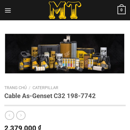
Chuyển
0
đến
nội
dung
TRANG CHỦ
/
CATERPILLAR
Cable As-Genset C32 198-7742
2,379,000
₫