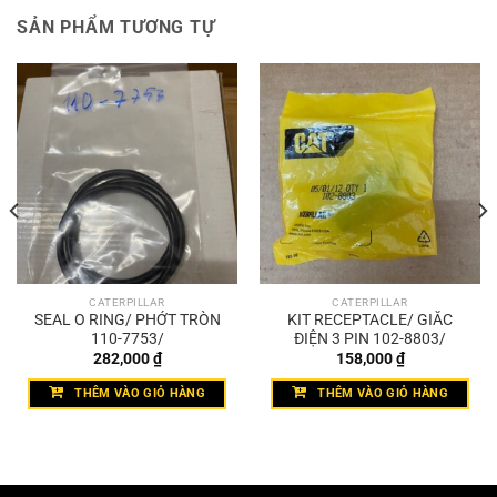
SẢN PHẨM TƯƠNG TỰ
CATERPILLAR
CATERPILLAR
SEAL O RING/ PHỚT TRÒN
KIT RECEPTACLE/ GIẮC
110-7753/
ĐIỆN 3 PIN 102-8803/
282,000
₫
158,000
₫
THÊM VÀO GIỎ HÀNG
THÊM VÀO GIỎ HÀNG