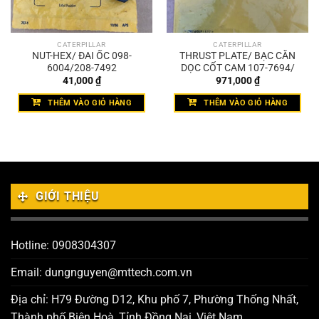
CATERPILLAR
CATERPILLAR
NUT-HEX/ ĐAI ỐC 098-
THRUST PLATE/ BẠC CĂN
6004/208-7492
DỌC CỐT CAM 107-7694/
41,000
₫
971,000
₫
THÊM VÀO GIỎ HÀNG
THÊM VÀO GIỎ HÀNG
GIỚI THIỆU
Hotline: 0908304307
Email: dungnguyen@mttech.com.vn
Địa chỉ: H79 Đường D12, Khu phố 7, Phường Thống Nhất,
Thành phố Biên Hoà, Tỉnh Đồng Nai, Việt Nam