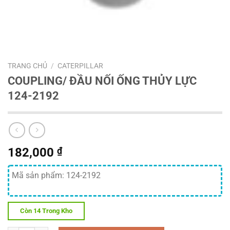
TRANG CHỦ
/
CATERPILLAR
COUPLING/ ĐẦU NỐI ỐNG THỦY LỰC
124-2192
182,000
₫
Mã sản phẩm: 124-2192
Còn 14 Trong Kho