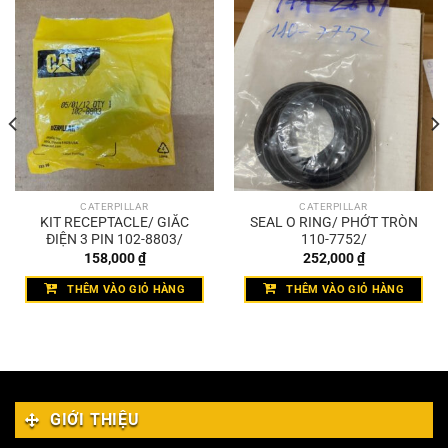
CATERPILLAR
CATERPILLAR
KIT RECEPTACLE/ GIẮC
SEAL O RING/ PHỚT TRÒN
ĐIỆN 3 PIN 102-8803/
110-7752/
158,000
₫
252,000
₫
THÊM VÀO GIỎ HÀNG
THÊM VÀO GIỎ HÀNG
GIỚI THIỆU