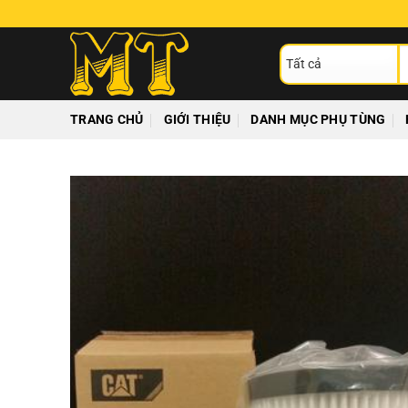
Chuyển
đến
T
nội
ki
dung
TRANG CHỦ
GIỚI THIỆU
DANH MỤC PHỤ TÙNG