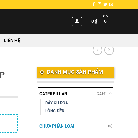
0
0
₫
LIÊN HỆ
DANH MỤC SẢN PHẨM
ỘP
CATERPILLAR
(2239)
DÂY CU ROA
LÔNG ĐỀN
CHƯA PHẦN LOẠI
(0)