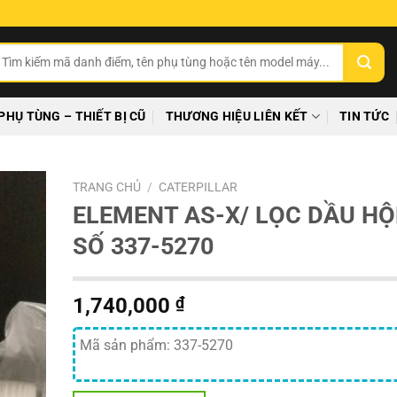
ìm
ếm:
PHỤ TÙNG – THIẾT BỊ CŨ
THƯƠNG HIỆU LIÊN KẾT
TIN TỨC
TRANG CHỦ
/
CATERPILLAR
ELEMENT AS-X/ LỌC DẦU H
SỐ 337-5270
1,740,000
₫
Mã sản phẩm: 337-5270