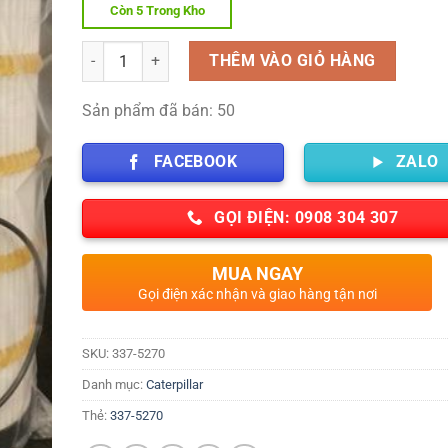
Còn 5 Trong Kho
Số lượng
THÊM VÀO GIỎ HÀNG
Sản phẩm đã bán: 50
FACEBOOK
ZALO
GỌI ĐIỆN: 0908 304 307
MUA NGAY
Gọi điện xác nhận và giao hàng tận nơi
SKU:
337-5270
Danh mục:
Caterpillar
Thẻ:
337-5270