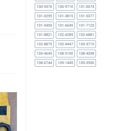
130-9376
130-9710
131-0074
131-3295
131-3815
131-5377
131-5453
131-6645
131-7123
131-8821
132-4289
132-6881
132-8875
132-9447
133-3715
133-4645
138-3100
138-4338
138-6744
139-1445
139-3550