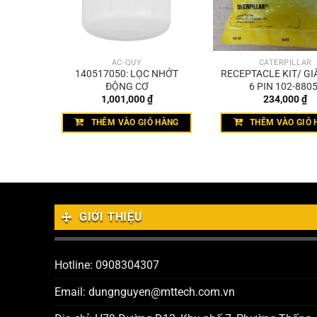
ẮC-QUY
CATERPILLAR
T TRÒN
140517050: LỌC NHỚT
RECEPTACLE KIT/ GI
ĐỘNG CƠ
6 PIN 102-8805
1,001,000
₫
234,000
₫
THÊM VÀO GIỎ HÀNG
THÊM VÀO GIỎ 
GIỚI THIỆU
Hotline: 0908304307
Email: dungnguyen@mttech.com.vn