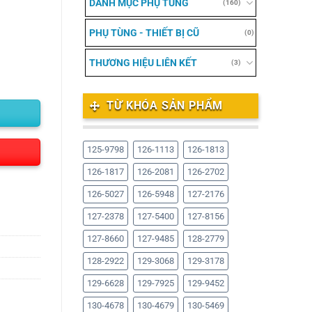
DANH MỤC PHỤ TÙNG
(160)
PHỤ TÙNG - THIẾT BỊ CŨ
(0)
THƯƠNG HIỆU LIÊN KẾT
(3)
TỪ KHÓA SẢN PHẨM
125-9798
126-1113
126-1813
126-1817
126-2081
126-2702
126-5027
126-5948
127-2176
127-2378
127-5400
127-8156
127-8660
127-9485
128-2779
128-2922
129-3068
129-3178
129-6628
129-7925
129-9452
130-4678
130-4679
130-5469