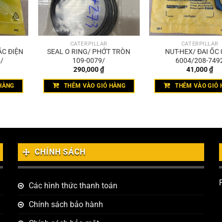
CATERPILLAR
CATERPILLAR
ẮC ĐIỆN
SEAL O RING/ PHỚT TRÒN
NUT-HEX/ ĐAI ỐC 
/
109-0079/
6004/208-749
290,000
₫
41,000
₫
HÀNG
THÊM VÀO GIỎ HÀNG
THÊM VÀO GIỎ 
CHÍNH SÁCH
Các hình thức thanh toán
Chính sách bảo hành