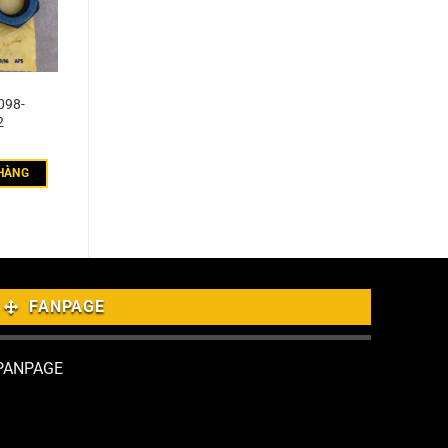
098-
2
HÀNG
FANPAGE
PANPAGE