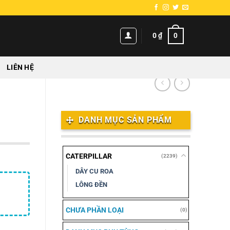
0
0
₫
LIÊN HỆ
DANH MỤC SẢN PHẨM
CATERPILLAR
(2239)
DÂY CU ROA
LÔNG ĐỀN
CHƯA PHẦN LOẠI
(0)