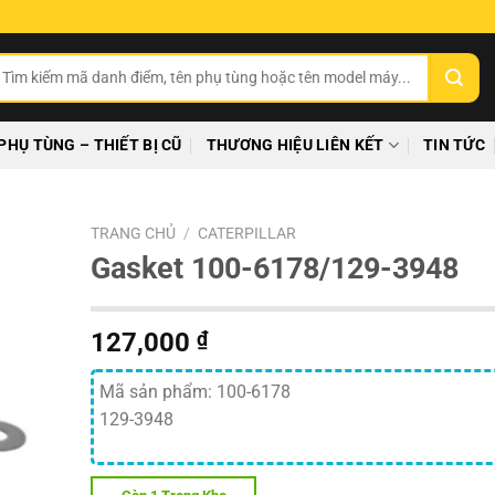
ìm
ếm:
PHỤ TÙNG – THIẾT BỊ CŨ
THƯƠNG HIỆU LIÊN KẾT
TIN TỨC
TRANG CHỦ
/
CATERPILLAR
Gasket 100-6178/129-3948
127,000
₫
Mã sản phẩm: 100-6178
129-3948