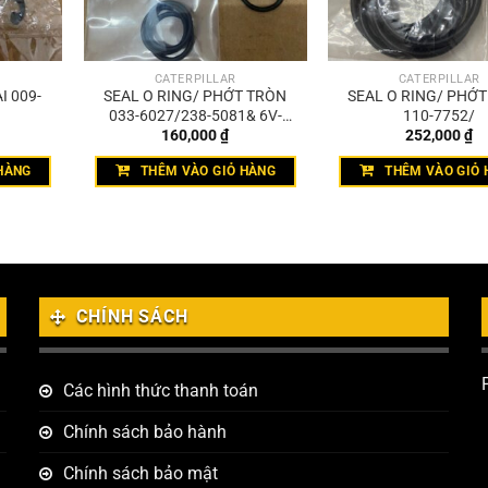
CATERPILLAR
CATERPILLAR
I 009-
SEAL O RING/ PHỚT TRÒN
SEAL O RING/ PHỚ
033-6027/238-5081& 6V-
110-7752/
160,000
₫
252,000
₫
4589
HÀNG
THÊM VÀO GIỎ HÀNG
THÊM VÀO GIỎ 
CHÍNH SÁCH
Các hình thức thanh toán
Chính sách bảo hành
Chính sách bảo mật