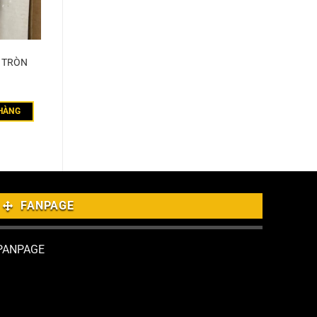
T TRÒN
HÀNG
FANPAGE
PANPAGE