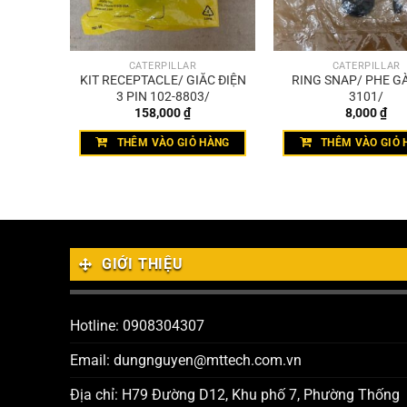
CATERPILLAR
CATERPILLAR
T TRÒN
KIT RECEPTACLE/ GIẮC ĐIỆN
RING SNAP/ PHE GÀ
3 PIN 102-8803/
3101/
158,000
₫
8,000
₫
HÀNG
THÊM VÀO GIỎ HÀNG
THÊM VÀO GIỎ 
GIỚI THIỆU
Hotline: 0908304307
Email: dungnguyen@mttech.com.vn
Địa chỉ: H79 Đường D12, Khu phố 7, Phường Thống