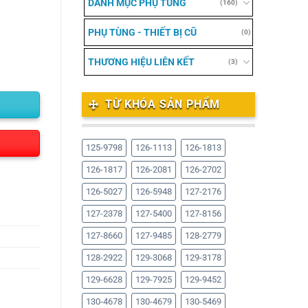
DANH MỤC PHỤ TÙNG
(160)
PHỤ TÙNG - THIẾT BỊ CŨ
(0)
THƯƠNG HIỆU LIÊN KẾT
(3)
TỪ KHÓA SẢN PHẨM
125-9798
126-1113
126-1813
126-1817
126-2081
126-2702
126-5027
126-5948
127-2176
127-2378
127-5400
127-8156
127-8660
127-9485
128-2779
128-2922
129-3068
129-3178
129-6628
129-7925
129-9452
130-4678
130-4679
130-5469