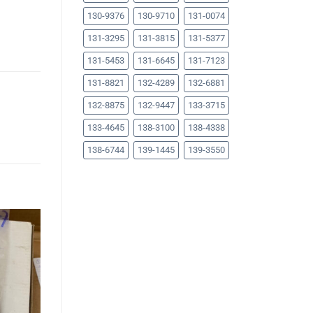
130-9376
130-9710
131-0074
131-3295
131-3815
131-5377
131-5453
131-6645
131-7123
131-8821
132-4289
132-6881
132-8875
132-9447
133-3715
133-4645
138-3100
138-4338
138-6744
139-1445
139-3550