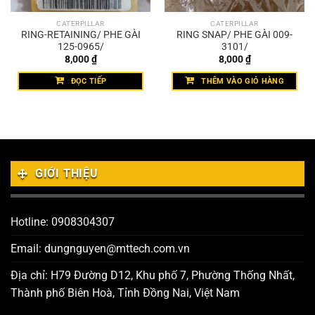
CATERPILLAR
CATERPILLAR
RING-RETAINING/ PHE GÀI
RING SNAP/ PHE GÀI 009-
125-0965/
3101/
8,000
₫
8,000
₫
ĐỌC TIẾP
THÊM VÀO GIỎ HÀNG
GIỚI THIỆU
Hotline: 0908304307
Email: dungnguyen@mttech.com.vn
Địa chỉ: H79 Đường D12, Khu phố 7, Phường Thống Nhất,
Thành phố Biên Hoà, Tỉnh Đồng Nai, Việt Nam