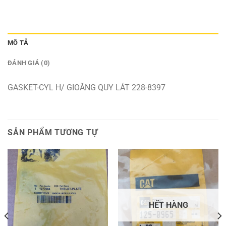
MÔ TẢ
ĐÁNH GIÁ (0)
GASKET-CYL H/ GIOĂNG QUY LÁT 228-8397
SẢN PHẨM TƯƠNG TỰ
HẾT HÀNG