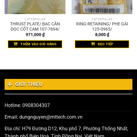
CATERPILLAR
CATERPILLAR
THRUST PLATE/ BẠC CĂN
RING-RETAINING/ PHE GÀI
DỌC CỐT CAM 107-7694/
125-0965/
971,000
₫
8,000
₫
THÊM VÀO GIỎ HÀNG
ĐỌC TIẾP
GIỚI THIỆU
Hotline: 0908304307
Email: dungnguyen@mttech.com.vn
Địa chỉ: H79 Đường D12, Khu phố 7, Phường Thống Nhất,
Thành phố Biên Hoà, Tỉnh Đồng Nai, Việt Nam