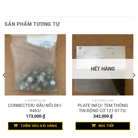
SẢN PHẨM TƯƠNG TỰ
HẾT HÀNG
CATERPILLAR
CATERPILLAR
CONNECTOR/ ĐẦU NỐI 061-
PLATE INFO/ TEM THÔNG
9463/
TIN ĐỘNG CƠ 121-0173/
173,000
₫
342,000
₫
THÊM VÀO GIỎ HÀNG
ĐỌC TIẾP