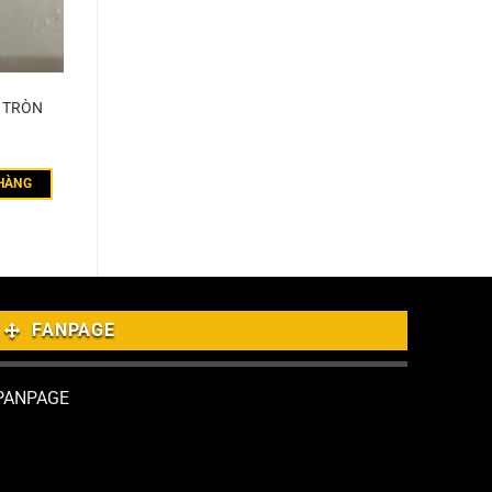
T TRÒN
HÀNG
FANPAGE
PANPAGE