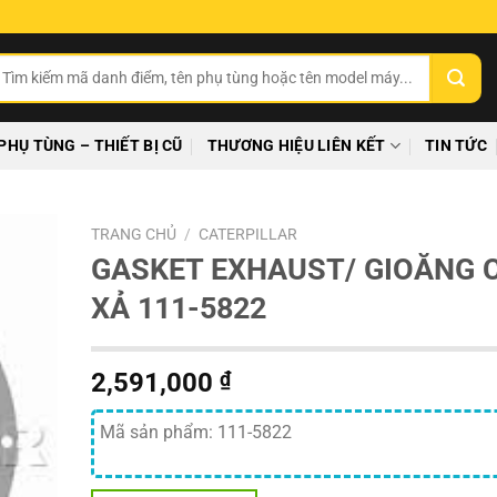
ìm
ếm:
PHỤ TÙNG – THIẾT BỊ CŨ
THƯƠNG HIỆU LIÊN KẾT
TIN TỨC
TRANG CHỦ
/
CATERPILLAR
GASKET EXHAUST/ GIOĂNG 
XẢ 111-5822
2,591,000
₫
Mã sản phẩm: 111-5822