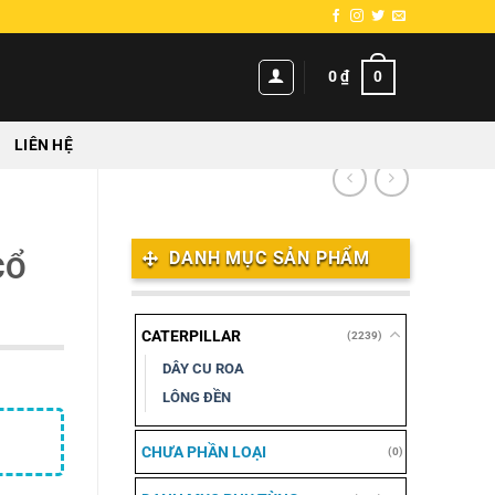
0
0
₫
LIÊN HỆ
DANH MỤC SẢN PHẨM
CỔ
CATERPILLAR
(2239)
DÂY CU ROA
LÔNG ĐỀN
CHƯA PHẦN LOẠI
(0)