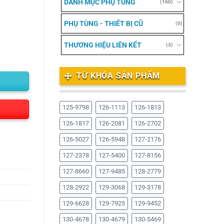
DANH MỤC PHỤ TÙNG
(160)
PHỤ TÙNG - THIẾT BỊ CŨ
(0)
THƯƠNG HIỆU LIÊN KẾT
(3)
TỪ KHÓA SẢN PHẨM
125-9798
126-1113
126-1813
126-1817
126-2081
126-2702
126-5027
126-5948
127-2176
127-2378
127-5400
127-8156
127-8660
127-9485
128-2779
128-2922
129-3068
129-3178
129-6628
129-7925
129-9452
130-4678
130-4679
130-5469