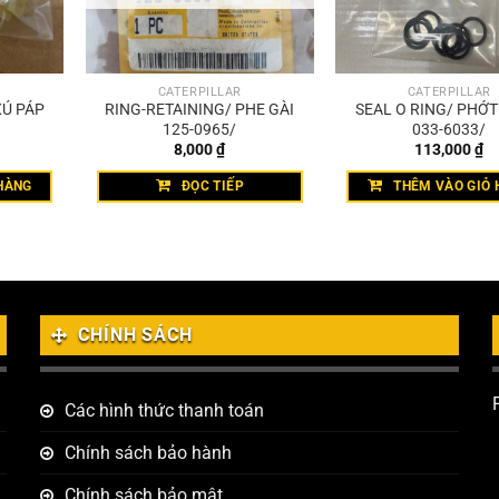
CATERPILLAR
CATERPILLAR
XÚ PÁP
RING-RETAINING/ PHE GÀI
SEAL O RING/ PHỚ
125-0965/
033-6033/
8,000
₫
113,000
₫
HÀNG
ĐỌC TIẾP
THÊM VÀO GIỎ 
CHÍNH SÁCH
Các hình thức thanh toán
Chính sách bảo hành
Chính sách bảo mật