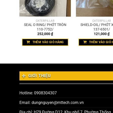
CATERPILLAR
CATERPILLAR
T TRÒN
SEAL O RING/ PHỚT TRÒN
SHIELD-OIL/ PHỚT 
& 6V-
110-7752/
137-6501/
252,000
₫
121,000
₫
HÀNG
THÊM VÀO GIỎ HÀNG
THÊM VÀO GIỎ 
GIỚI THIỆU
Hotline: 0908304307
Email: dungnguyen@mttech.com.vn
Địa chỉ: H79 Đường D12, Khu phố 7, Phường Thống