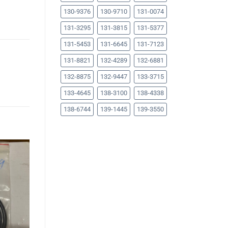
130-9376
130-9710
131-0074
131-3295
131-3815
131-5377
131-5453
131-6645
131-7123
131-8821
132-4289
132-6881
132-8875
132-9447
133-3715
133-4645
138-3100
138-4338
138-6744
139-1445
139-3550