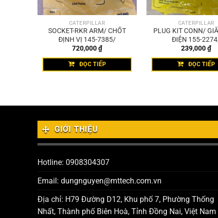
CATERPILLAR
CATERPILLAR
C CĂN
SOCKET-RKR ARM/ CHỐT
PLUG KIT CONN/ GI
7694/
ĐỊNH VỊ 145-7385/
ĐIỆN 155-2274
720,000
₫
239,000
₫
HÀNG
ĐỌC TIẾP
ĐỌC TIẾP
GIỚI THIỆU
Hotline: 0908304307
Email: dungnguyen@mttech.com.vn
Địa chỉ: H79 Đường D12, Khu phố 7, Phường Thống
Nhất, Thành phố Biên Hoà, Tỉnh Đồng Nai, Việt Nam