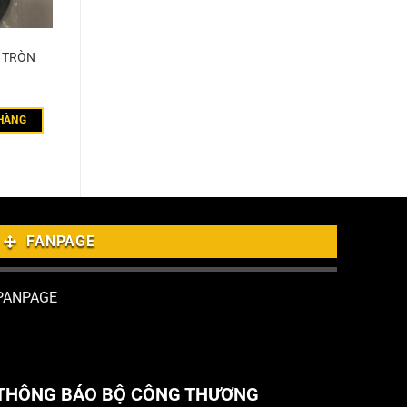
T TRÒN
HÀNG
FANPAGE
PANPAGE
THÔNG BÁO BỘ CÔNG THƯƠNG