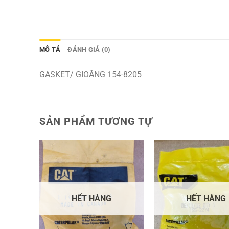
MÔ TẢ
ĐÁNH GIÁ (0)
GASKET/ GIOĂNG 154-8205
SẢN PHẨM TƯƠNG TỰ
HẾT HÀNG
HẾT HÀNG