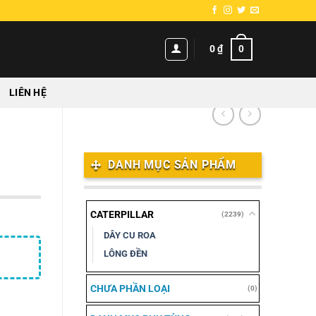
0
0
₫
LIÊN HỆ
DANH MỤC SẢN PHẨM
CATERPILLAR
(2239)
DÂY CU ROA
LÔNG ĐỀN
CHƯA PHẦN LOẠI
(0)