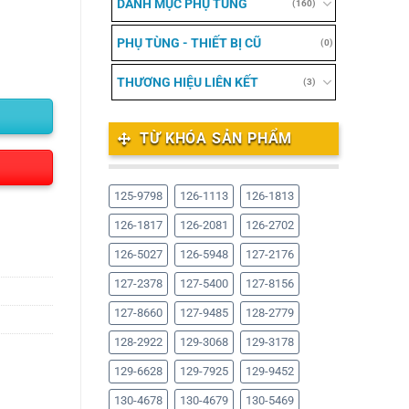
DANH MỤC PHỤ TÙNG
(160)
PHỤ TÙNG - THIẾT BỊ CŨ
(0)
THƯƠNG HIỆU LIÊN KẾT
(3)
TỪ KHÓA SẢN PHẨM
125-9798
126-1113
126-1813
126-1817
126-2081
126-2702
126-5027
126-5948
127-2176
127-2378
127-5400
127-8156
127-8660
127-9485
128-2779
128-2922
129-3068
129-3178
129-6628
129-7925
129-9452
130-4678
130-4679
130-5469