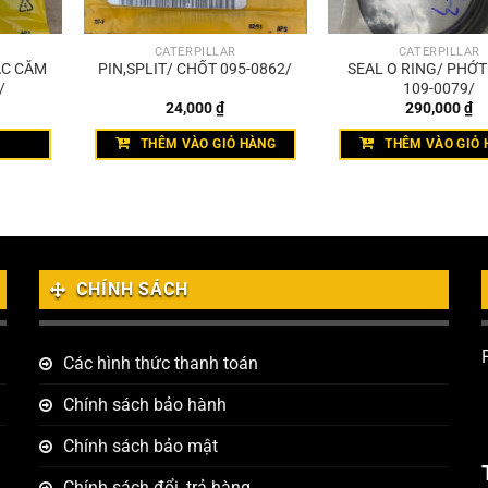
CATERPILLAR
CATERPILLAR
ẮC CẮM
PIN,SPLIT/ CHỐT 095-0862/
SEAL O RING/ PHỚ
/
109-0079/
24,000
₫
290,000
₫
THÊM VÀO GIỎ HÀNG
THÊM VÀO GIỎ 
CHÍNH SÁCH
Các hình thức thanh toán
Chính sách bảo hành
Chính sách bảo mật
Chính sách đổi, trả hàng