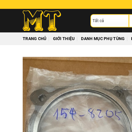
Chuyển
đến
T
nội
ki
dung
TRANG CHỦ
GIỚI THIỆU
DANH MỤC PHỤ TÙNG