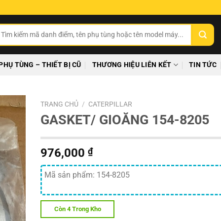
ìm
ếm:
PHỤ TÙNG – THIẾT BỊ CŨ
THƯƠNG HIỆU LIÊN KẾT
TIN TỨC
TRANG CHỦ
/
CATERPILLAR
GASKET/ GIOĂNG 154-8205
976,000
₫
Mã sản phẩm: 154-8205
Còn 4 Trong Kho