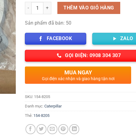
Số lượng
THÊM VÀO GIỎ HÀNG
Sản phẩm đã bán: 50
FACEBOOK
ZALO
GỌI ĐIỆN: 0908 304 307
MUA NGAY
Gọi điện xác nhận và giao hàng tận nơi
SKU:
154-8205
Danh mục:
Caterpillar
Thẻ:
154-8205