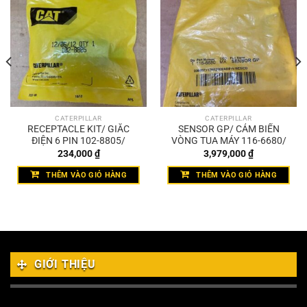
CATERPILLAR
CATERPILLAR
RECEPTACLE KIT/ GIẮC
SENSOR GP/ CẢM BIẾN
ĐIỆN 6 PIN 102-8805/
VÒNG TUA MÁY 116-6680/
234,000
₫
3,979,000
₫
THÊM VÀO GIỎ HÀNG
THÊM VÀO GIỎ HÀNG
GIỚI THIỆU