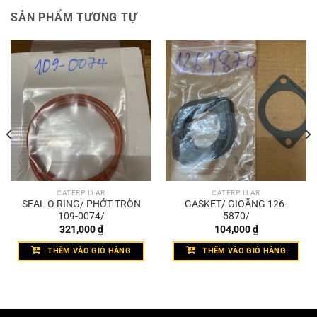
SẢN PHẨM TƯƠNG TỰ
CATERPILLAR
CATERPILLAR
SEAL O RING/ PHỚT TRÒN
GASKET/ GIOĂNG 126-
109-0074/
5870/
321,000
₫
104,000
₫
THÊM VÀO GIỎ HÀNG
THÊM VÀO GIỎ HÀNG