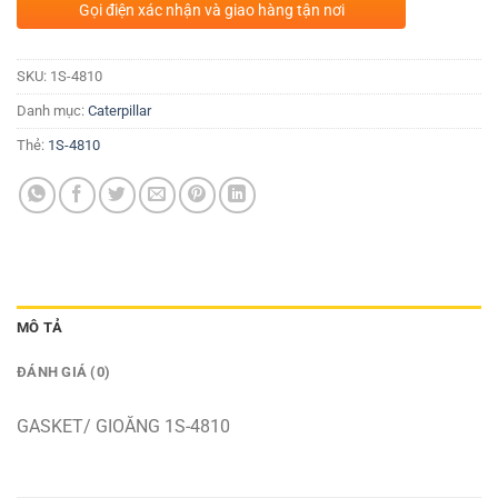
Gọi điện xác nhận và giao hàng tận nơi
SKU:
1S-4810
Danh mục:
Caterpillar
Thẻ:
1S-4810
MÔ TẢ
ĐÁNH GIÁ (0)
GASKET/ GIOĂNG 1S-4810