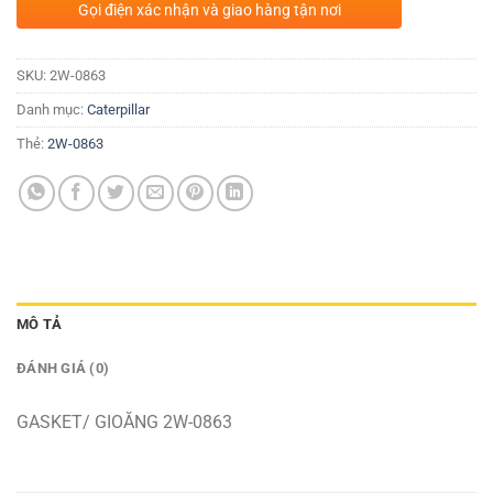
Gọi điện xác nhận và giao hàng tận nơi
SKU:
2W-0863
Danh mục:
Caterpillar
Thẻ:
2W-0863
MÔ TẢ
ĐÁNH GIÁ (0)
GASKET/ GIOĂNG 2W-0863