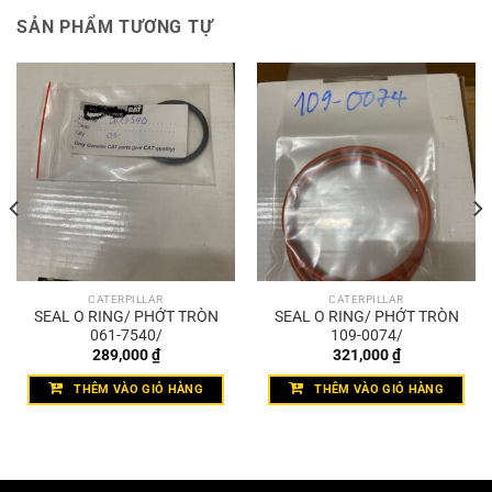
SẢN PHẨM TƯƠNG TỰ
CATERPILLAR
CATERPILLAR
SEAL O RING/ PHỚT TRÒN
SEAL O RING/ PHỚT TRÒN
061-7540/
109-0074/
289,000
₫
321,000
₫
THÊM VÀO GIỎ HÀNG
THÊM VÀO GIỎ HÀNG