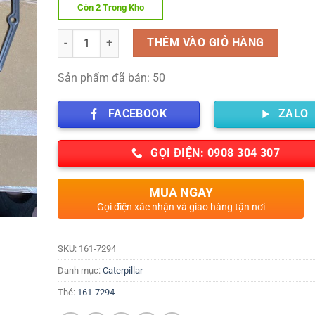
Còn 2 Trong Kho
Số lượng
THÊM VÀO GIỎ HÀNG
Sản phẩm đã bán: 50
FACEBOOK
ZALO
GỌI ĐIỆN: 0908 304 307
MUA NGAY
Gọi điện xác nhận và giao hàng tận nơi
SKU:
161-7294
Danh mục:
Caterpillar
Thẻ:
161-7294