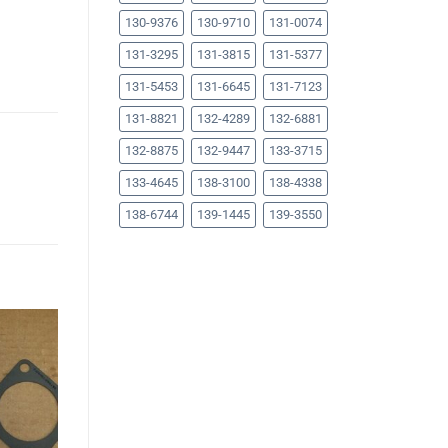
130-9376
130-9710
131-0074
131-3295
131-3815
131-5377
131-5453
131-6645
131-7123
131-8821
132-4289
132-6881
132-8875
132-9447
133-3715
133-4645
138-3100
138-4338
138-6744
139-1445
139-3550