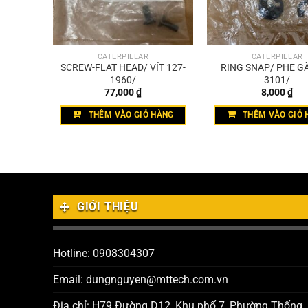
CATERPILLAR
CATERPILLAR
T TRÒN
SCREW-FLAT HEAD/ VÍT 127-
RING SNAP/ PHE GÀ
& 6V-
1960/
3101/
77,000
₫
8,000
₫
HÀNG
THÊM VÀO GIỎ HÀNG
THÊM VÀO GIỎ 
GIỚI THIỆU
Hotline: 0908304307
Email: dungnguyen@mttech.com.vn
Địa chỉ: H79 Đường D12, Khu phố 7, Phường Thống