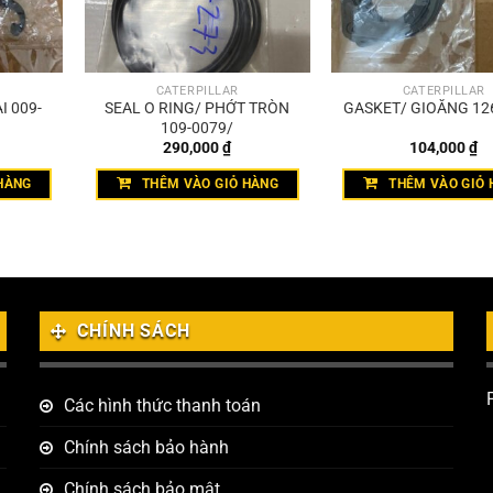
CATERPILLAR
CATERPILLAR
I 009-
SEAL O RING/ PHỚT TRÒN
GASKET/ GIOĂNG 12
109-0079/
290,000
₫
104,000
₫
HÀNG
THÊM VÀO GIỎ HÀNG
THÊM VÀO GIỎ 
CHÍNH SÁCH
Các hình thức thanh toán
Chính sách bảo hành
Chính sách bảo mật