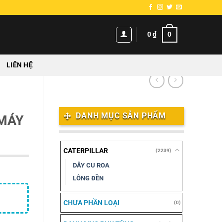
0
0
₫
LIÊN HỆ
DANH MỤC SẢN PHẨM
 MÁY
CATERPILLAR
(2239)
DÂY CU ROA
LÔNG ĐỀN
CHƯA PHẦN LOẠI
(0)