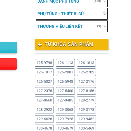
DANH MỤC PHỤ TÙNG
(160)
PHỤ TÙNG - THIẾT BỊ CŨ
(0)
THƯƠNG HIỆU LIÊN KẾT
(3)
TỪ KHÓA SẢN PHẨM
125-9798
126-1113
126-1813
126-1817
126-2081
126-2702
126-5027
126-5948
127-2176
127-2378
127-5400
127-8156
127-8660
127-9485
128-2779
128-2922
129-3068
129-3178
129-6628
129-7925
129-9452
130-4678
130-4679
130-5469