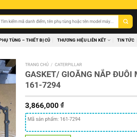
ìm
ếm:
PHỤ TÙNG – THIẾT BỊ CŨ
THƯƠNG HIỆU LIÊN KẾT
TIN TỨC
TRANG CHỦ
/
CATERPILLAR
GASKET/ GIOĂNG NẮP ĐUÔI
161-7294
3,866,000
₫
Mã sản phẩm: 161-7294