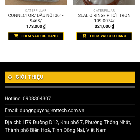
CATERPILLAR
CATERPILLAR
CONNECTOR/ ĐẦU NỐI 061-
SEAL O RING/ PHỚT TRÒN
9463/
109-0074/
173,000
₫
321,000
₫
THÊM VÀO GIỎ HÀNG
THÊM VÀO GIỎ HÀNG
GIỚI THIỆU
Hotline: 0908304307
Email: dungnguyen@mttech.com.vn
Địa chỉ: H79 Đường D12, Khu phố 7, Phường Thống Nhất,
Thành phố Biên Hoà, Tỉnh Đồng Nai, Việt Nam