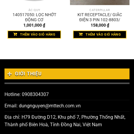
ẮC-QUY
CATERPILLAR
140517050: LỌC NHỚT
KIT RECEPTACLE/ GIẮC
ĐỘNG CƠ
ĐIỆN 3 PIN 102-8803/
1,001,000
₫
158,000
₫
THÊM VÀO GIỎ HÀNG
THÊM VÀO GIỎ HÀNG
GIỚI THIỆU
Hotline: 0908304307
Email: dungnguyen@mttech.com.vn
Địa chỉ: H79 Đường D12, Khu phố 7, Phường Thống Nhất,
Thành phố Biên Hoà, Tỉnh Đồng Nai, Việt Nam