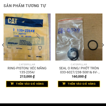
SẢN PHẨM TƯƠNG TỰ
CATERPILLAR
CATERPILLAR
RING-PISTON/ XÉC MĂNG
SEAL O RING/ PHỚT TRÒN
135-2354/
033-6027/238-5081& 6V-
4589
213,000
₫
160,000
₫
THÊM VÀO GIỎ HÀNG
THÊM VÀO GIỎ HÀNG